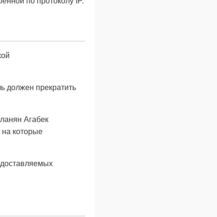
енной по протоколу IP.
кой
ь должен прекратить
ланян Агабек
, на которые
едоставляемых