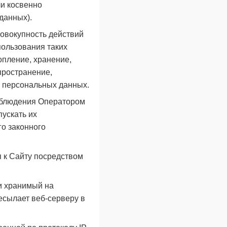
и косвенно
данных).
совокупность действий
пользования таких
опление, хранение,
пространение,
е персональных данных.
облюдения Оператором
ускать их
го законного
 к Сайту посредством
и хранимый на
есылает веб-серверу в