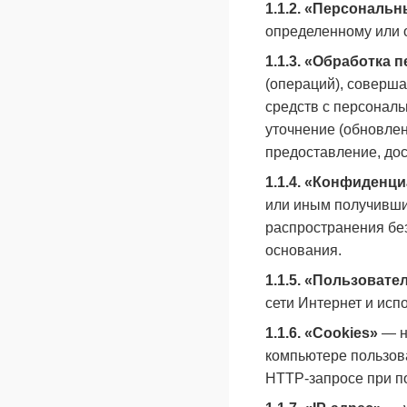
1.1.2. «Персональ
определенному или 
1.1.3. «Обработка
(операций), соверша
средств с персональ
уточнение (обновлен
предоставление, дос
1.1.4. «Конфиденц
или иным получивши
распространения без
основания.
1.1.5. «Пользовате
сети Интернет и исп
1.1.6. «Cookies»
— н
компьютере пользова
HTTP-запросе при по