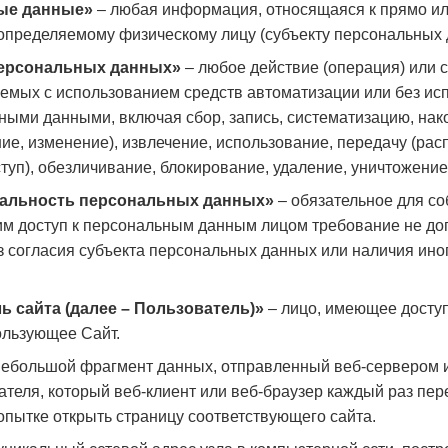
ные данные»
– любая информация, относящаяся к прямо ил
определяемому физическому лицу (субъекту персональных 
 персональных данных»
– любое действие (операция) или 
емых с использованием средств автоматизации или без ис
ными данными, включая сбор, запись, систематизацию, нак
ие, изменение), извлечение, использование, передачу (рас
туп), обезличивание, блокирование, удаление, уничтожени
иальность персональных данных»
– обязательное для с
м доступ к персональным данным лицом требование не доп
 согласия субъекта персональных данных или наличия ино
ль сайта (далее – Пользователь)»
– лицо, имеющее доступ
ользующее Сайт.
ебольшой фрагмент данных, отправленный веб-сервером 
теля, который веб-клиент или веб-браузер каждый раз пер
пытке открыть страницу соответствующего сайта.