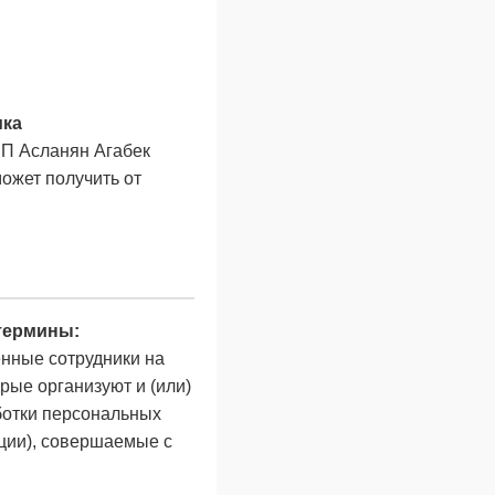
ика
ИП Асланян Агабек
может получить от
термины:
нные сотрудники на
рые организуют и (или)
ботки персональных
ции), совершаемые с