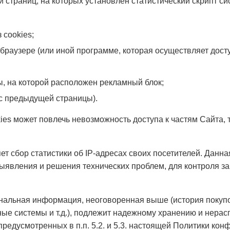
 страниц, на которых установлен статистический скрипт сис
cookies;
раузере (или иной программе, которая осуществляет досту
, на которой расположен рекламный блок;
с предыдущей страницы).
ies может повлечь невозможность доступа к частям Сайта,
т сбор статистики об IP-адресах своих посетителей. Данн
выявления и решения технических проблем, для контроля з
альная информация, неоговоренная выше (история покупо
ые системы и т.д.), подлежит надежному хранению и нерас
редусмотренных в п.п. 5.2. и 5.3. настоящей Политики кон