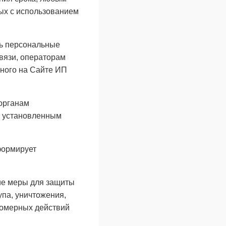
ых с использованием
ть персональные
связи, операторам
нного на Сайте ИП
органам
, установленным
формирует
ие меры для защиты
па, уничтожения,
вомерных действий