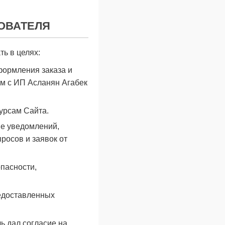
ОВАТЕЛЯ
ь в целях:
формления заказа и
м с ИП Асланян Агабек
урсам Сайта.
ие уведомлений,
росов и заявок от
пасности,
редоставленных
ь дал согласие на