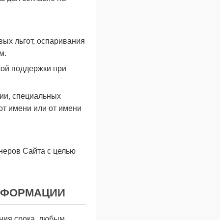
вых льгот, оспаривания
м.
кой поддержки при
ции, специальных
от имени или от имени
неров Сайта с целью
ИНФОРМАЦИИ
ния срока, любым