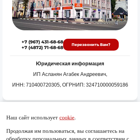
+7 (967) 431-68-68
Перезвонить Вам?
+7 (4872) 71-68-68
Юридическая информация
ИП Асланян Агабек Андреевич,
ИНН: 710400720305, ОГРНИП: 324710000059186
Наш сайт использует
cookie
.
Продолжая им пользоваться, вы соглашаетесь на
2025 © Центр списания кредитов
обработку персональных данных в соответствии с